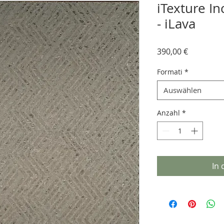
iTexture In
- iLava
Preis
390,00 €
Formati
*
Auswählen
Anzahl
*
In