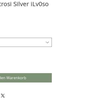
crosi Silver iLv0so
 den Warenkorb