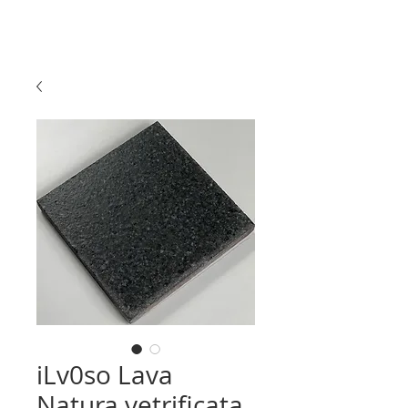
iLv0so Lava
Natura vetrificata